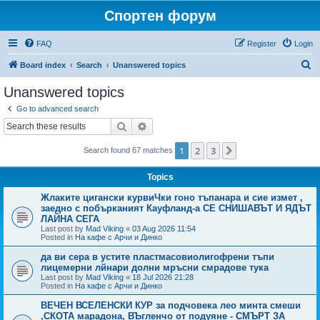
Спортен форум
FAQ
Register
Login
S
Board index
Search
Unanswered topics
e
Unanswered topics
a
Go to advanced search
r
Search
Advanced search
c
1
2
3
Next
Search found 67 matches
h
Topics
Жлаките цигански курвиЧки гоно тъпанара и сие измет ,
заедно с побърканият Кауфланд-а СЕ СНИШАВЪТ И ЯДЪТ
ЛАЙНА СЕГА
Last post by
Mad Viking
«
03 Aug 2026 11:54
Posted in
На кафе с Арчи и Динко
да ви сера в устите пластмасовиолигофрени тъпи
лицемерни лйнари долни мръсни смрадове тука
Last post by
Mad Viking
«
18 Jul 2026 21:28
Posted in
На кафе с Арчи и Динко
ВЕЧЕН ВСЕЛЕНСКИ КУР за подчовека лео минта смеши
,СКОТА марадона, ВЪгленчо от подуяне - СМЪРТ ЗА