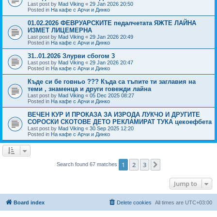
Last post by
Mad Viking
«
29 Jan 2026 20:50
Posted in
На кафе с Арчи и Динко
01.02.2026 ФЕВРУАРСКИТЕ педалчетата ЯЖТЕ ЛАЙНА
ИЗМЕТ ЛИЦЕМЕРНА
Last post by
Mad Viking
«
29 Jan 2026 20:49
Posted in
На кафе с Арчи и Динко
31..01.2026 Злурви сбогом 3
Last post by
Mad Viking
«
29 Jan 2026 20:47
Posted in
На кафе с Арчи и Динко
Къде си бе говньо ??? Къда са тъпите ти заглавия на
теми , знаменца и други говежди лайна
Last post by
Mad Viking
«
05 Dec 2025 08:27
Posted in
На кафе с Арчи и Динко
ВЕЧЕН КУР И ПРОКАЗА ЗА ИЗРОДА ЛУКЧО И ДРУГИТЕ
СОРОСКИ СКОТОВЕ ДЕТО РЕКЛАМИРАТ ТУКА цекоефбета
Last post by
Mad Viking
«
30 Sep 2025 12:20
Posted in
На кафе с Арчи и Динко
1
2
3
Next
Search found 67 matches
Jump to
Board index
Delete cookies
All times are
UTC+03:00