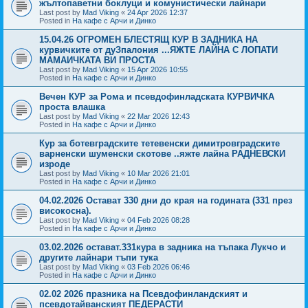
жълтопаветни боклуци и комунистически лайнари
Last post by
Mad Viking
«
24 Apr 2026 12:37
Posted in
На кафе с Арчи и Динко
15.04.26 ОГРОМЕН БЛЕСТЯЩ КУР В ЗАДНИКА НА
курвичките от дуЗпалония ...ЯЖТЕ ЛАЙНА С ЛОПАТИ
МАМАИЧКАТА ВИ ПРОСТА
Last post by
Mad Viking
«
15 Apr 2026 10:55
Posted in
На кафе с Арчи и Динко
Вечен КУР за Рома и псевдофинладската КУРВИЧКА
проста влашка
Last post by
Mad Viking
«
22 Mar 2026 12:43
Posted in
На кафе с Арчи и Динко
Кур за ботевградските тетевенски димитровградските
варненски шуменски скотове ..яжте лайна РАДНЕВСКИ
изроде
Last post by
Mad Viking
«
10 Mar 2026 21:01
Posted in
На кафе с Арчи и Динко
04.02.2026 Остават 330 дни до края на годината (331 през
високосна).
Last post by
Mad Viking
«
04 Feb 2026 08:28
Posted in
На кафе с Арчи и Динко
03.02.2026 остават.331кура в задника на тъпака Лукчо и
другите лайнари тъпи тука
Last post by
Mad Viking
«
03 Feb 2026 06:46
Posted in
На кафе с Арчи и Динко
02.02 2026 празника на Псевдофинландският и
псевдотайванският ПЕДЕРАСТИ