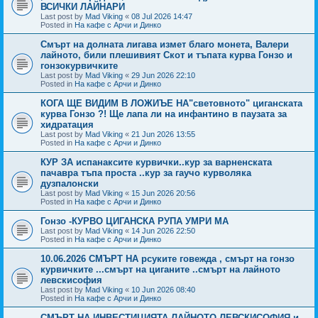
ВСИЧКИ ЛАЙНАРИ
Last post by
Mad Viking
«
08 Jul 2026 14:47
Posted in
На кафе с Арчи и Динко
Смърт на долната лигава измет благо монета, Валери
лайното, били плешивият Скот и тъпата курва Гонзо и
гонзокурвичките
Last post by
Mad Viking
«
29 Jun 2026 22:10
Posted in
На кафе с Арчи и Динко
КОГА ЩЕ ВИДИМ В ЛОЖИЪЕ НА"световното" циганската
курва Гонзо ?! Ще лапа ли на инфантино в паузата за
хидратация
Last post by
Mad Viking
«
21 Jun 2026 13:55
Posted in
На кафе с Арчи и Динко
КУР ЗА испанаксите курвички..кур за варненската
пачавра тъпа проста ..кур за гаучо курволяка
дузпалонски
Last post by
Mad Viking
«
15 Jun 2026 20:56
Posted in
На кафе с Арчи и Динко
Гонзо -КУРВО ЦИГАНСКА РУПА УМРИ МА
Last post by
Mad Viking
«
14 Jun 2026 22:50
Posted in
На кафе с Арчи и Динко
10.06.2026 СМЪРТ НА рсуките говежда , смърт на гонзо
курвичките ...смърт на циганите ..смърт на лайното
левскисофия
Last post by
Mad Viking
«
10 Jun 2026 08:40
Posted in
На кафе с Арчи и Динко
СМЪРТ НА ИНВЕСТИЦИЯТА ЛАЙНОТО ЛЕВСКИСОФИЯ и