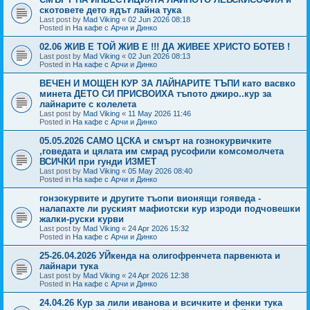
скотовете дето ядът лайна тука
Last post by
Mad Viking
«
02 Jun 2026 08:18
Posted in
На кафе с Арчи и Динко
02.06 ЖИВ Е ТОЙ ЖИВ Е !!! ДА ЖИВЕЕ ХРИСТО БОТЕВ !
Last post by
Mad Viking
«
02 Jun 2026 08:13
Posted in
На кафе с Арчи и Динко
ВЕЧЕН И МОЩЕН КУР ЗА ЛАЙНАРИТЕ ТЪПИ като васвко
минета ДЕТО СИ ПРИСВОИХА тъпото джиро..кур за
лайнарите с колелета
Last post by
Mad Viking
«
11 May 2026 11:46
Posted in
На кафе с Арчи и Динко
05.05.2026 САМО ЦСКА и смърт на гознокурвичките
,говедата и цялата им смрад русофили комсомолчета
ВСИЧКИ при гунди ИЗМЕТ
Last post by
Mad Viking
«
05 May 2026 08:40
Posted in
На кафе с Арчи и Динко
гонзокурвите и другите тъопи вионящи гояведа -
налапахте ли руският мафиотски кур изроди подчовешки
жалки-руски курви
Last post by
Mad Viking
«
24 Apr 2026 15:32
Posted in
На кафе с Арчи и Динко
25-26.04.2026 УЙкенда на олигофренчета парвенюта и
лайнари тука
Last post by
Mad Viking
«
24 Apr 2026 12:38
Posted in
На кафе с Арчи и Динко
24.04.26 Кур за лили иванова и всичките и фенки тука