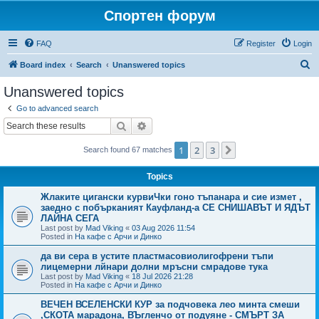
Спортен форум
FAQ
Register
Login
S
Board index
Search
Unanswered topics
e
Unanswered topics
a
Go to advanced search
r
Search
Advanced search
c
1
2
3
Next
Search found 67 matches
h
Topics
Жлаките цигански курвиЧки гоно тъпанара и сие измет ,
заедно с побърканият Кауфланд-а СЕ СНИШАВЪТ И ЯДЪТ
ЛАЙНА СЕГА
Last post by
Mad Viking
«
03 Aug 2026 11:54
Posted in
На кафе с Арчи и Динко
да ви сера в устите пластмасовиолигофрени тъпи
лицемерни лйнари долни мръсни смрадове тука
Last post by
Mad Viking
«
18 Jul 2026 21:28
Posted in
На кафе с Арчи и Динко
ВЕЧЕН ВСЕЛЕНСКИ КУР за подчовека лео минта смеши
,СКОТА марадона, ВЪгленчо от подуяне - СМЪРТ ЗА