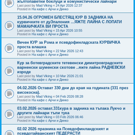
жълтопаветни боклуци и комунистически лайнари
Last post by
Mad Viking
«
24 Apr 2026 12:37
Posted in
На кафе с Арчи и Динко
15.04.26 ОГРОМЕН БЛЕСТЯЩ КУР В ЗАДНИКА НА
курвичките от дуЗпалония ...ЯЖТЕ ЛАЙНА С ЛОПАТИ
МАМАИЧКАТА ВИ ПРОСТА
Last post by
Mad Viking
«
15 Apr 2026 10:55
Posted in
На кафе с Арчи и Динко
Вечен КУР за Рома и псевдофинладската КУРВИЧКА
проста влашка
Last post by
Mad Viking
«
22 Mar 2026 12:43
Posted in
На кафе с Арчи и Динко
Кур за ботевградските тетевенски димитровградските
варненски шуменски скотове ..яжте лайна РАДНЕВСКИ
изроде
Last post by
Mad Viking
«
10 Mar 2026 21:01
Posted in
На кафе с Арчи и Динко
04.02.2026 Остават 330 дни до края на годината (331 през
високосна).
Last post by
Mad Viking
«
04 Feb 2026 08:28
Posted in
На кафе с Арчи и Динко
03.02.2026 остават.331кура в задника на тъпака Лукчо и
другите лайнари тъпи тука
Last post by
Mad Viking
«
03 Feb 2026 06:46
Posted in
На кафе с Арчи и Динко
02.02 2026 празника на Псевдофинландският и
псевдотайванският ПЕДЕРАСТИ