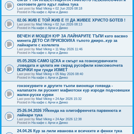
скотовете дето ядът лайна тука
Last post by
Mad Viking
«
02 Jun 2026 08:18
Posted in
На кафе с Арчи и Динко
02.06 ЖИВ Е ТОЙ ЖИВ Е !!! ДА ЖИВЕЕ ХРИСТО БОТЕВ !
Last post by
Mad Viking
«
02 Jun 2026 08:13
Posted in
На кафе с Арчи и Динко
ВЕЧЕН И МОЩЕН КУР ЗА ЛАЙНАРИТЕ ТЪПИ като васвко
минета ДЕТО СИ ПРИСВОИХА тъпото джиро..кур за
лайнарите с колелета
Last post by
Mad Viking
«
11 May 2026 11:46
Posted in
На кафе с Арчи и Динко
05.05.2026 САМО ЦСКА и смърт на гознокурвичките
,говедата и цялата им смрад русофили комсомолчета
ВСИЧКИ при гунди ИЗМЕТ
Last post by
Mad Viking
«
05 May 2026 08:40
Posted in
На кафе с Арчи и Динко
гонзокурвите и другите тъопи вионящи гояведа -
налапахте ли руският мафиотски кур изроди подчовешки
жалки-руски курви
Last post by
Mad Viking
«
24 Apr 2026 15:32
Posted in
На кафе с Арчи и Динко
25-26.04.2026 УЙкенда на олигофренчета парвенюта и
лайнари тука
Last post by
Mad Viking
«
24 Apr 2026 12:38
Posted in
На кафе с Арчи и Динко
24.04.26 Кур за лили иванова и всичките и фенки тука