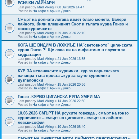
ВСИЧКИ ЛАЙНАРИ
Last post by
Mad Viking
«
08 Jul 2026 14:47
Posted in
На кафе с Арчи и Динко
Смърт на долната лигава измет благо монета, Валери
лайното, били плешивият Скот и тъпата курва Гонзо и
гонзокурвичките
Last post by
Mad Viking
«
29 Jun 2026 22:10
Posted in
На кафе с Арчи и Динко
КОГА ЩЕ ВИДИМ В ЛОЖИЪЕ НА"световното" циганската
курва Гонзо ?! Ще лапа ли на инфантино в паузата за
хидратация
Last post by
Mad Viking
«
21 Jun 2026 13:55
Posted in
На кафе с Арчи и Динко
КУР ЗА испанаксите курвички..кур за варненската
пачавра тъпа проста ..кур за гаучо курволяка
дузпалонски
Last post by
Mad Viking
«
15 Jun 2026 20:56
Posted in
На кафе с Арчи и Динко
Гонзо -КУРВО ЦИГАНСКА РУПА УМРИ МА
Last post by
Mad Viking
«
14 Jun 2026 22:50
Posted in
На кафе с Арчи и Динко
10.06.2026 СМЪРТ НА рсуките говежда , смърт на гонзо
курвичките ...смърт на циганите ..смърт на лайното
левскисофия
Last post by
Mad Viking
«
10 Jun 2026 08:40
Posted in
На кафе с Арчи и Динко
СМЪРТ НА ИНВЕСТИЦИЯТА ЛАЙНОТО ЛЕВСКИСОФИЯ и