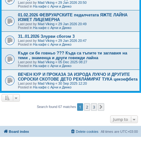
Last post by
Mad Viking
«
29 Jan 2026 20:50
Posted in
На кафе с Арчи и Динко
01.02.2026 ФЕВРУАРСКИТЕ педалчетата ЯЖТЕ ЛАЙНА
ИЗМЕТ ЛИЦЕМЕРНА
Last post by
Mad Viking
«
29 Jan 2026 20:49
Posted in
На кафе с Арчи и Динко
31..01.2026 Злурви сбогом 3
Last post by
Mad Viking
«
29 Jan 2026 20:47
Posted in
На кафе с Арчи и Динко
Къде си бе говньо ??? Къда са тъпите ти заглавия на
теми , знаменца и други говежди лайна
Last post by
Mad Viking
«
05 Dec 2025 08:27
Posted in
На кафе с Арчи и Динко
ВЕЧЕН КУР И ПРОКАЗА ЗА ИЗРОДА ЛУКЧО И ДРУГИТЕ
СОРОСКИ СКОТОВЕ ДЕТО РЕКЛАМИРАТ ТУКА цекоефбета
Last post by
Mad Viking
«
30 Sep 2025 12:20
Posted in
На кафе с Арчи и Динко
1
2
3
Next
Search found 67 matches
Jump to
Board index
Delete cookies
All times are
UTC+03:00