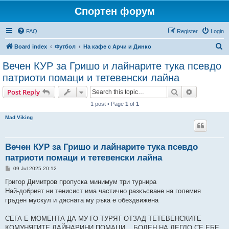
Спортен форум
FAQ
Register
Login
S
Board index
Футбол
На кафе с Арчи и Динко
e
Вечен КУР за Гришо и лайнарите тука псевдо
a
патриоти помаци и тетевенски лайна
r
Search
Advanced s
Post Reply
c
1 post • Page
1
of
1
h
Mad Viking
Вечен КУР за Гришо и лайнарите тука псевдо
патриоти помаци и тетевенски лайна
P
09 Jul 2025 20:12
o
s
Григор Димитров пропуска минимум три турнира
t
Най-добрият ни тенисист има частично разкъсване на големия
гръден мускул и дясната му ръка е обездвижена
СЕГА Е МОМЕНТА ДА МУ ГО ТУРЯТ ОТЗАД ТЕТЕВЕНСКИТЕ
КОМУНЯГИТЕ ЛАЙНАРИНИ ПОМАЦИ ...БОЛЕН НА ЛЕГЛО СЕ ЕБЕ