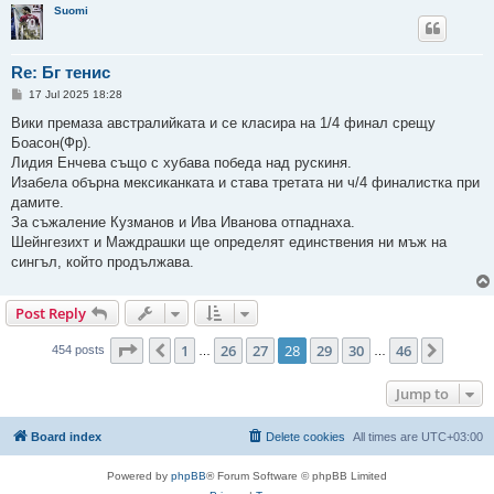
Suomi
Re: Бг тенис
P
17 Jul 2025 18:28
o
s
Вики премаза австралийката и се класира на 1/4 финал срещу
t
Боaсон(Фр).
Лидия Енчева също с хубава победа над рускиня.
Изабела обърна мексиканката и става третата ни ч/4 финалистка при
дамите.
За съжаление Кузманов и Ива Иванова отпаднаха.
Шейнгезихт и Маждрашки ще определят единствения ни мъж на
сингъл, който продължава.
Post Reply
Page
28
of
46
1
26
27
28
29
30
46
Previous
Next
454 posts
…
…
Jump to
Board index
Delete cookies
All times are
UTC+03:00
Powered by
phpBB
® Forum Software © phpBB Limited