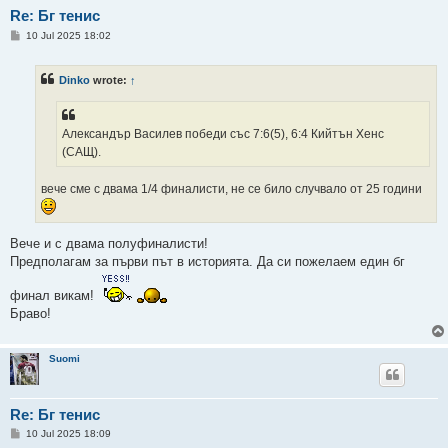
Re: Бг тенис
P
10 Jul 2025 18:02
o
s
t
Dinko
wrote:
↑
Александър Василев победи със 7:6(5), 6:4 Кийтън Хенс
(САЩ).
вече сме с двама 1/4 финалисти, не се било случвало от 25 години
Вече и с двама полуфиналисти!
Предполагам за първи път в историята. Да си пожелаем един бг
финал викам!
Браво!
Suomi
Re: Бг тенис
P
10 Jul 2025 18:09
o