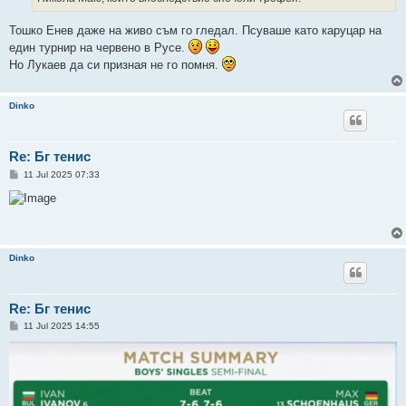
Тошко Енев даже на живо съм го гледал. Псуваше като каруцар на
един турнир на червено в Русе.
Но Лукаев да си призная не го помня.
Dinko
Re: Бг тенис
P
11 Jul 2025 07:33
o
s
t
Dinko
Re: Бг тенис
P
11 Jul 2025 14:55
o
s
t