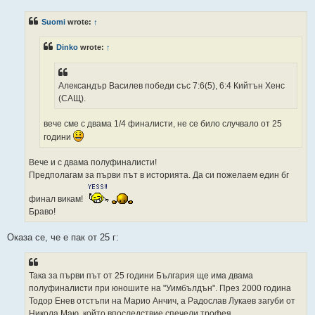
s
t
Suomi
wrote:
↑
Dinko
wrote:
↑
Александър Василев победи със 7:6(5), 6:4 Кийтън Хенс
(САЩ).
вече сме с двама 1/4 финалисти, не се било случвало от 25
години
Вече и с двама полуфиналисти!
Предполагам за първи път в историята. Да си пожелаем един бг
финал викам!
Браво!
Оказа се, че е пак от 25 г:
Така за първи път от 25 години България ще има двама
полуфиналисти при юношите на "Уимбълдън". През 2000 година
Тодор Енев отстъпи на Марио Анчич, а Радослав Лукаев загуби от
Никола Маю, който впоследствие спечели трофея.