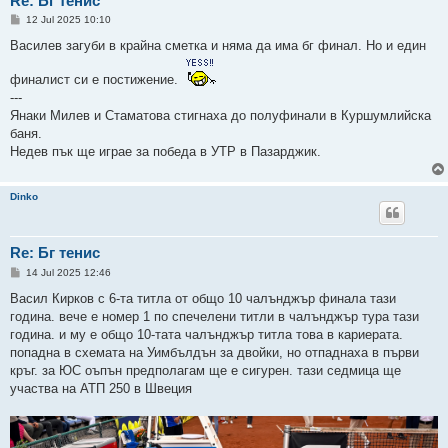
Re: Бг тенис
P
12 Jul 2025 10:10
o
s
Василев загуби в крайна сметка и няма да има бг финал. Но и един
t
финалист си е постижение.
---
Янаки Милев и Стаматова стигнаха до полуфинали в Куршумлийска
баня.
Недев пък ще играе за победа в УТР в Пазарджик.
Dinko
Re: Бг тенис
P
14 Jul 2025 12:46
o
s
Васил Кирков с 6-та титла от общо 10 чалънджър финала тази
t
година. вече е номер 1 по спечелени титли в чалънджър тура тази
година. и му е общо 10-тата чалънджър титла това в кариерата.
попадна в схемата на Уимбълдън за двойки, но отпаднаха в първи
кръг. за ЮС оъпън предполагам ще е сигурен. тази седмица ще
участва на АТП 250 в Швеция