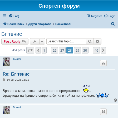
Спортен форум
FAQ
Register
Login
S
Board index
Други спортове
Баскетбол
e
Бг тенис
a
Search
Advanced s
Post Reply
r
c
Page
28
of
46
1
26
27
28
29
30
46
Previous
Next
454 posts
…
…
h
Suomi
Re: Бг тенис
P
10 Jul 2025 16:12
o
s
t
Браво на момчетата - много силно представяне!
Брад'чеда на Гришо в свирепа битка и той за полуфинал.
Suomi