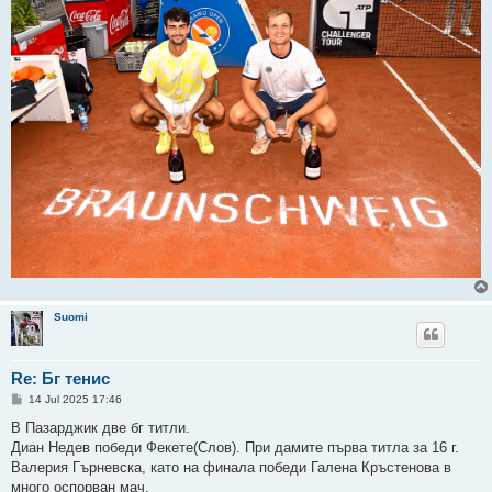
Suomi
Re: Бг тенис
P
14 Jul 2025 17:46
o
s
В Пазарджик две бг титли.
t
Диан Недев победи Фекете(Слов). При дамите първа титла за 16 г.
Валерия Гърневска, като на финала победи Галена Кръстенова в
много оспорван мач.