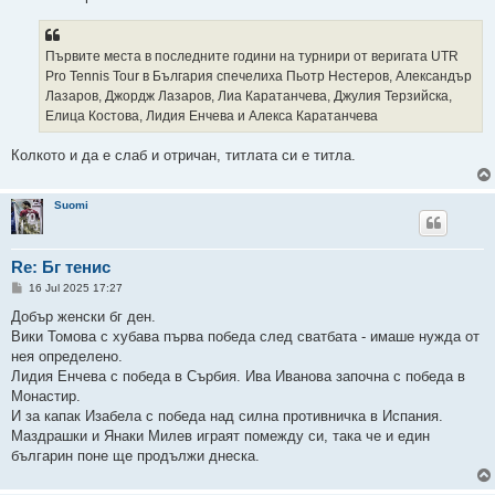
Първите места в последните години на турнири от веригата UTR
Pro Tennis Tour в България спечелиха Пьотр Нестеров, Александър
Лазаров, Джордж Лазаров, Лиа Каратанчева, Джулия Терзийска,
Елица Костова, Лидия Енчева и Алекса Каратанчева
Колкото и да е слаб и отричан, титлата си е титла.
Suomi
Re: Бг тенис
P
16 Jul 2025 17:27
o
s
Добър женски бг ден.
t
Вики Томова с хубава първа победа след сватбата - имаше нужда от
нея определено.
Лидия Енчева с победа в Сърбия. Ива Иванова започна с победа в
Монастир.
И за капак Изабела с победа над силна противничка в Испания.
Маздрашки и Янаки Милев играят помежду си, така че и един
българин поне ще продължи днеска.