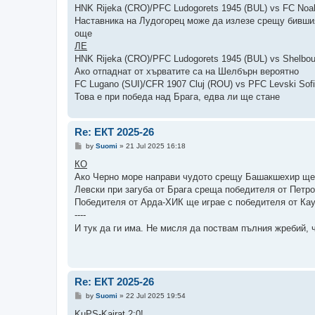
t
HNK Rijeka (CRO)/PFC Ludogorets 1945 (BUL) vs FC Noa
Наставника на Лудогорец може да излезе срещу бившия 
още
ЛЕ
HNK Rijeka (CRO)/PFC Ludogorets 1945 (BUL) vs Shelbou
Ако отпаднат от хърватите са на Шелбърн вероятно
FC Lugano (SUI)/CFR 1907 Cluj (ROU) vs PFC Levski Sof
Това е при победа над Брага, едва ли ще стане
Re: ЕКТ 2025-26
P
by
Suomi
»
21 Jul 2025 16:18
o
s
КО
t
Ако Черно море направи чудото срещу Башакшехир ще с
Левски при загуба от Брага среща победителя от Петр
Победителя от Арда-ХИК ще играе с победителя от Ка
----
И тук да ги има. Не мисля да поствам пълния жребий, 
Re: ЕКТ 2025-26
P
by
Suomi
»
22 Jul 2025 19:54
o
s
KuPS-Kairat 2:0!