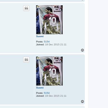
o
p
Suomi
Posts:
5154
Joined:
18 Dec 2015 21:11
T
o
p
Suomi
Posts:
5154
Joined:
18 Dec 2015 21:11
T
o
p