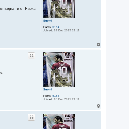
отпаднат и от Риека
Suomi
Posts:
5154
Joined:
18 Dec 2015 21:11
T
o
p
е.
Suomi
Posts:
5154
Joined:
18 Dec 2015 21:11
T
o
p