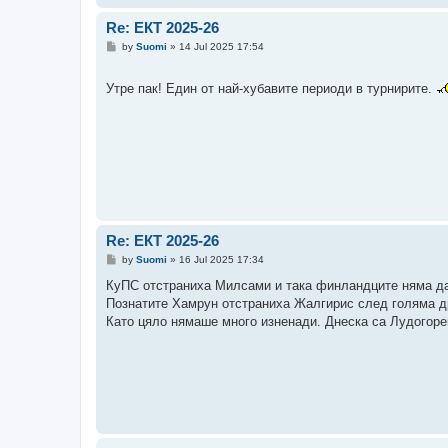
Re: ЕКТ 2025-26
P
by
Suomi
»
14 Jul 2025 17:54
o
s
t
Утре пак! Един от най-хубавите периоди в турнирите.
Re: ЕКТ 2025-26
P
by
Suomi
»
16 Jul 2025 17:34
o
s
КуПС отстраниха Милсами и така финландците няма да
t
Познатите Хамрун отстраниха Жалгирис след голяма д
Като цяло нямаше много изненади. Днеска са Лудогоре