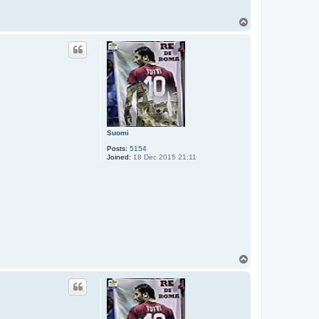
T
o
p
Suomi
Posts:
5154
Joined:
18 Dec 2015 21:11
T
o
p