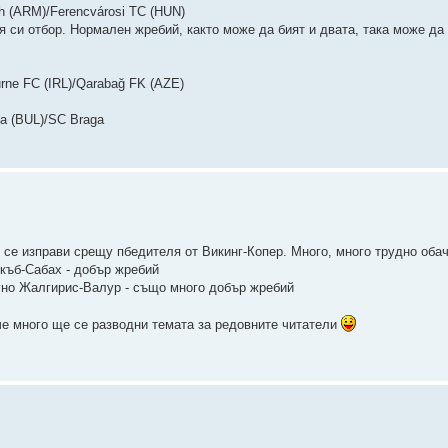
h (ARM)/Ferencvárosi TC (HUN)
си отбор. Нормален жребий, както може да бият и двата, така може да 
rne FC (IRL)/Qarabağ FK (AZE)
ia (BUL)/SC Braga
е изправи срещу пбедителя от Викинг-Копер. Много, много трудно обач
окъб-Сабах - добър жребий
уно Жалгирис-Валур - също много добър жребий
че много ще се разводни темата за редовните читатели