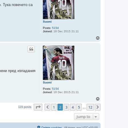
. Тука повечето са
Suomi
Posts:
5154
Joined:
18 Dec 2015 21:11
T
o
p
вени пред изпадания
Suomi
Posts:
5154
Joined:
18 Dec 2015 21:11
T
o
Page
2
of
12
1
2
3
4
5
12
p
Previous
Next
119 posts
…
Jump to
Delete cookies
All times are
UTC+03:00