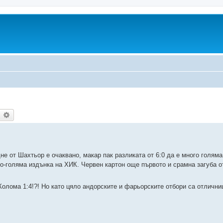
earch
Advanced search
е от Шахтьор е очаквано, макар пак разликата от 6:0 да е много голяма
о-голяма издънка на ХИК. Червен картон още първото и срамна загуба о
олома 1:4!?! Но като цяло андорските и фарьорските отбори са отлични