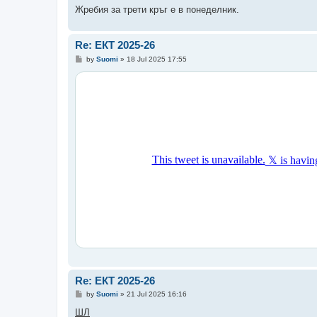
Жребия за трети кръг е в понеделник.
Re: ЕКТ 2025-26
P
by
Suomi
»
18 Jul 2025 17:55
o
s
t
Re: ЕКТ 2025-26
P
by
Suomi
»
21 Jul 2025 16:16
o
s
ШЛ