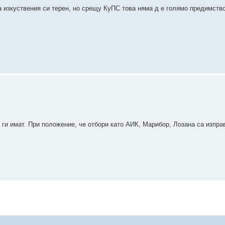
 изкуствения си терен, но срещу КуПС това няма д е голямо предимство
ги имат. При положение, че отбори като АИК, Марибор, Лозана са изпра