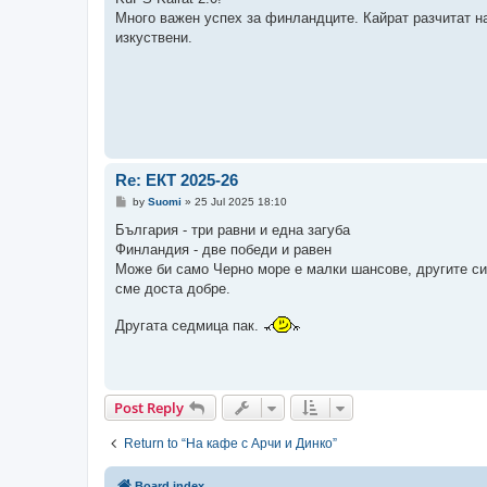
t
Много важен успех за финландците. Кайрат разчитат на
изкуствени.
Re: ЕКТ 2025-26
P
by
Suomi
»
25 Jul 2025 18:10
o
s
България - три равни и една загуба
t
Финландия - две победи и равен
Може би само Черно море е малки шансове, другите си 
сме доста добре.
Другата седмица пак.
Post Reply
Return to “На кафе с Арчи и Динко”
Board index