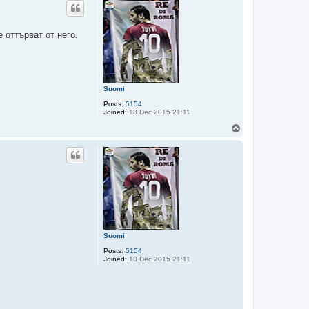
 оттърват от него.
Suomi
Posts:
5154
Joined:
18 Dec 2015 21:11
T
o
p
Suomi
Posts:
5154
Joined:
18 Dec 2015 21:11