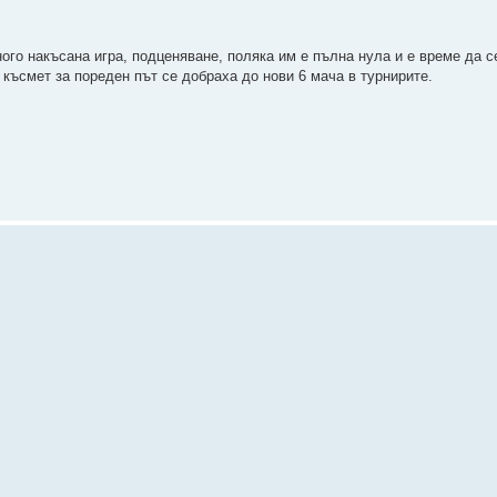
го накъсана игра, подценяване, поляка им е пълна нула и е време да се
късмет за пореден път се добраха до нови 6 мача в турнирите.