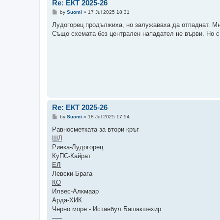
Re: ЕКТ 2025-26
P
by
Suomi
»
17 Jul 2025 18:31
o
s
Лудогорец продължиха, но залужаваха да отпаднат. Мно
t
Също схемата без централен нападател не върви. Но с 
Re: ЕКТ 2025-26
P
by
Suomi
»
18 Jul 2025 17:54
o
s
Равносметката за втори кръг
t
ШЛ
Риека-Лудогорец
КуПС-Кайрат
ЕЛ
Левски-Брага
КО
Илвес-Алкмаар
Арда-ХИК
Черно море - Истанбул Башакшехир
-----