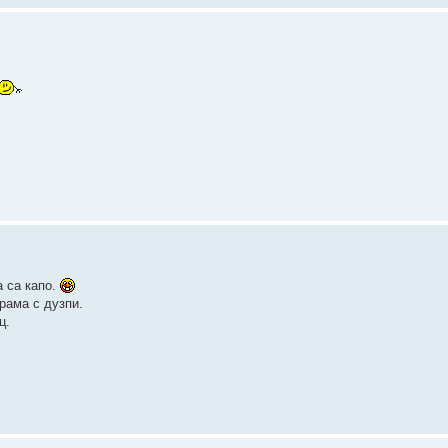
 са капо.
рама с дузпи.
ц.