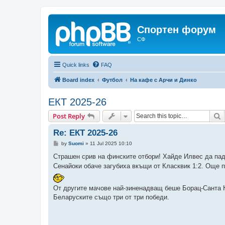
Спортен форум
СФ
Quick links
FAQ
Board index
Футбол
На кафе с Арчи и Динко
ЕКТ 2025-26
S
Post Reply
Re: ЕКТ 2025-26
P
by
Suomi
»
11 Jul 2025 10:10
o
s
Страшен срив на финските отбори! Хайде Илвес да падн
t
Сенайоки обаче загубиха вкъщи от Класквик 1:2. Още п
От другите мачове най-зиненадващ беше Борац-Санта К
Беларуските също три от три победи.