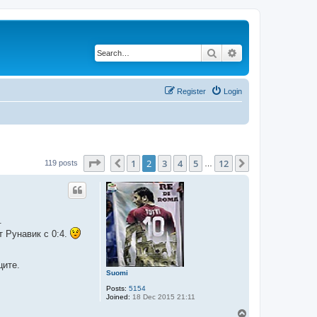
Search
Advanced search
Register
Login
Page
2
of
12
1
2
3
4
5
12
Previous
Next
119 posts
…
.
т Рунавик с 0:4.
ците.
Suomi
Posts:
5154
Joined:
18 Dec 2015 21:11
T