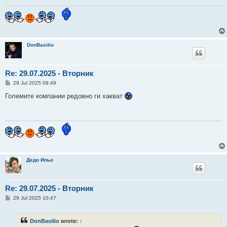
DonBasilio
Re: 29.07.2025 - Вторник
P
29 Jul 2025 09:49
o
s
Големите компании редовно ги хакват
t
Дедо Ильо
Re: 29.07.2025 - Вторник
P
29 Jul 2025 10:47
o
s
t
DonBasilio
wrote:
↑