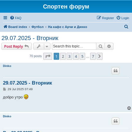
Спортен форум
FAQ
Register
Login
S
Board index
Футбол
На кафе с Арчи и Динко
e
29.07.2025 - Вторник
a
Search
Advanced s
Post Reply
r
c
Page
1
of
7
1
2
3
4
5
7
Next
70 posts
…
h
Dinko
29.07.2025 - Вторник
P
29 Jul 2025 07:49
o
s
добро утро
t
Dinko