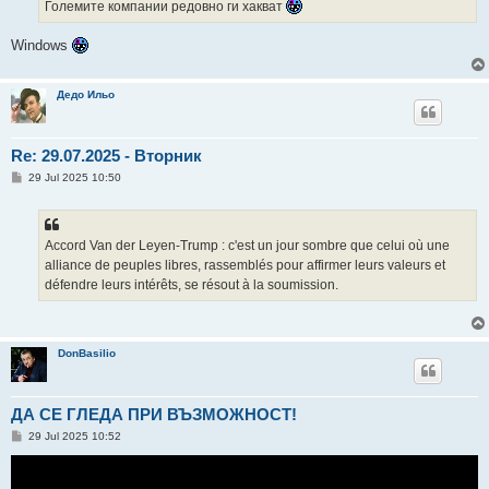
Големите компании редовно ги хакват
Windows
Дедо Ильо
Re: 29.07.2025 - Вторник
P
29 Jul 2025 10:50
o
s
t
Accord Van der Leyen-Trump : c'est un jour sombre que celui où une
alliance de peuples libres, rassemblés pour affirmer leurs valeurs et
défendre leurs intérêts, se résout à la soumission.
DonBasilio
ДА СЕ ГЛЕДА ПРИ ВЪЗМОЖНОСТ!
P
29 Jul 2025 10:52
o
s
t