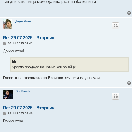
s
тия дни като нищо може да има ръст на балконинга ...
t
Дедо Ильо
Re: 29.07.2025 - Вторник
P
29 Jul 2025 08:42
o
s
Добро утро!
t
Урсула продаде на Тръмп кон за яйце
Главата на любимата на Базилио хич не я слуша май.
DonBasilio
Re: 29.07.2025 - Вторник
P
29 Jul 2025 09:48
o
s
Doбро утро
t