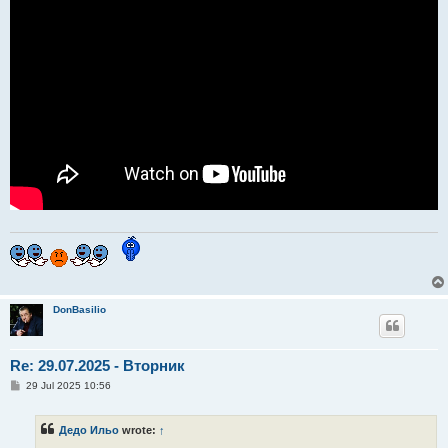
DonBasilio
Re: 29.07.2025 - Вторник
P
29 Jul 2025 10:56
o
s
t
Дедо Ильо
wrote:
↑