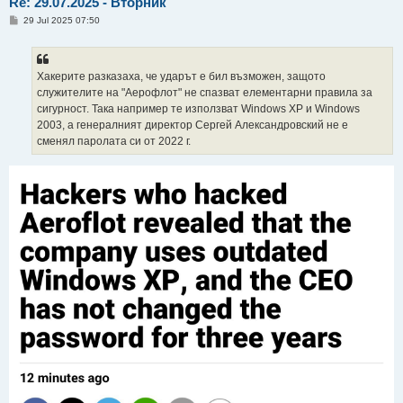
Re: 29.07.2025 - Вторник
P
29 Jul 2025 07:50
o
s
t
Хакерите разказаха, че ударът е бил възможен, защото
служителите на "Аерофлот" не спазват елементарни правила за
сигурност. Така например те използват Windows XP и Windows
2003, а генералният директор Сергей Александровский не е
сменял паролата си от 2022 г.