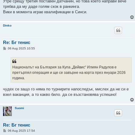
Утре срещу третия поставен датчанин, но това което направи вече
трябва да му даде голям скок в ранкинга.
Вики в момента играе квалификации в Синси.
Dinko
Re: Бг тенис
P
06 Aug 2025 10:55
o
s
t
Националът на България за Купа „Дейвис“ Илиян Радулов е
претърпял операция и ще се завърне на корта през януари 2026
година.
чудех се защо го няма по турнирите напоследък, мислех да не си е
взел ваканция, а то какво било. да се възстановява успешно!
Suomi
Re: Бг тенис
P
06 Aug 2025 17:54
o