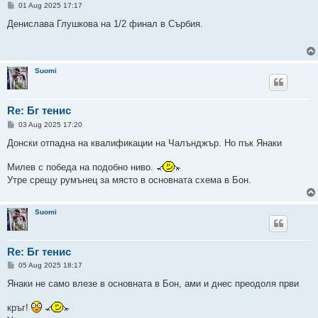
P
01 Aug 2025 17:17
o
s
Денислава Глушкова на 1/2 финал в Сърбия.
t
Suomi
Re: Бг тенис
P
03 Aug 2025 17:20
o
s
Донски отпадна на квалификации на Чалънджър. Но пък Янаки
t
Милев с победа на подобно ниво.
Утре срещу румънец за място в основната схема в Бон.
Suomi
Re: Бг тенис
P
05 Aug 2025 18:17
o
s
Янаки не само влезе в основната в Бон, ами и днес преодоля први
t
кръг!