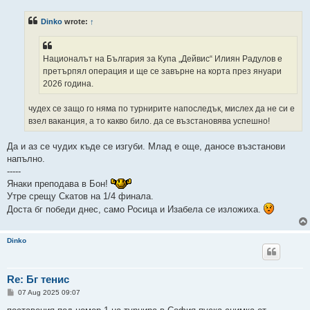
s
t
Dinko
wrote:
↑
Националът на България за Купа „Дейвис“ Илиян Радулов е
претърпял операция и ще се завърне на корта през януари
2026 година.
чудех се защо го няма по турнирите напоследък, мислех да не си е
взел ваканция, а то какво било. да се възстановява успешно!
Да и аз се чудих къде се изгуби. Млад е още, даносе възстанови
напълно.
-----
Янаки преподава в Бон!
Утре срещу Скатов на 1/4 финала.
Доста бг победи днес, само Росица и Изабела се изложиха.
Dinko
Re: Бг тенис
P
07 Aug 2025 09:07
o
s