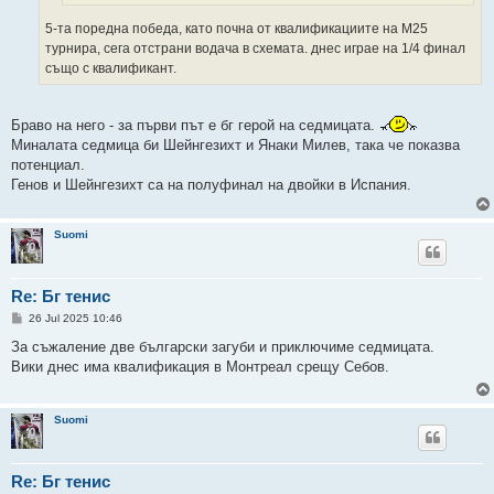
5-та поредна победа, като почна от квалификациите на М25
турнира, сега отстрани водача в схемата. днес играе на 1/4 финал
също с квалификант.
Браво на него - за първи път е бг герой на седмицата.
Миналата седмица би Шейнгезихт и Янаки Милев, така че показва
потенциал.
Генов и Шейнгезихт са на полуфинал на двойки в Испания.
Suomi
Re: Бг тенис
P
26 Jul 2025 10:46
o
s
За съжаление две български загуби и приключиме седмицата.
t
Вики днес има квалификация в Монтреал срещу Себов.
Suomi
Re: Бг тенис