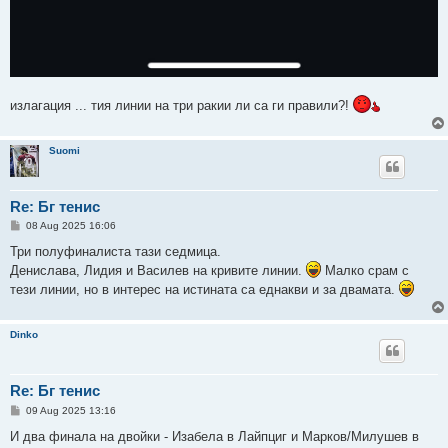
излагация ... тия линии на три ракии ли са ги правили?!
Suomi
Re: Бг тенис
P
08 Aug 2025 16:06
o
s
Три полуфиналиста тази седмица.
t
Денислава, Лидия и Василев на кривите линии.
Малко срам с
тези линии, но в интерес на истината са еднакви и за двамата.
Dinko
Re: Бг тенис
P
09 Aug 2025 13:16
o
s
И два финала на двойки - Изабела в Лайпциг и Марков/Милушев в
t