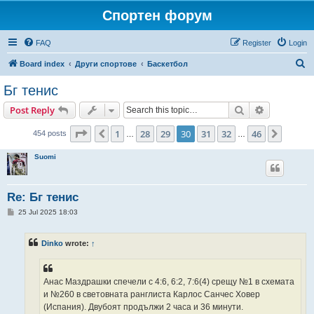
Спортен форум
FAQ
Register
Login
S
Board index
Други спортове
Баскетбол
e
Бг тенис
a
Search
Advanced s
Post Reply
r
c
Page
30
of
46
1
28
29
30
31
32
46
Previous
Next
454 posts
…
…
h
Suomi
Re: Бг тенис
P
25 Jul 2025 18:03
o
s
t
Dinko
wrote:
↑
Анас Маздрашки спечели с 4:6, 6:2, 7:6(4) срещу №1 в схемата
и №260 в световната ранглиста Карлос Санчес Ховер
(Испания). Двубоят продължи 2 часа и 36 минути.