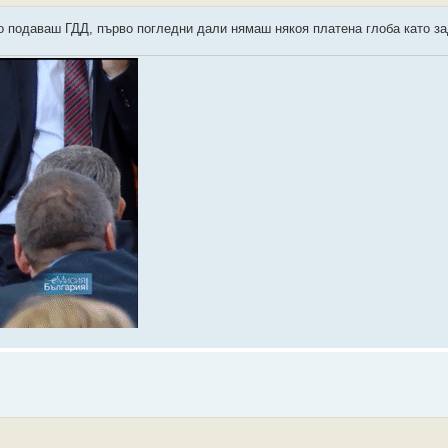
то подаваш ГДД, първо погледни дали нямаш някоя платена глоба като 