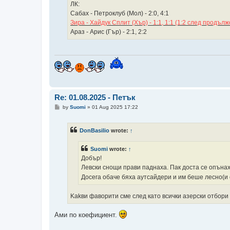
ЛК:
Сабах - Петроклуб (Мол) - 2:0, 4:1
Зира - Хайдук Сплит (Хър) - 1:1, 1:1 (1:2 след продъл
Араз - Арис (Гър) - 2:1, 2:2
Re: 01.08.2025 - Петък
P
by
Suomi
»
01 Aug 2025 17:22
o
s
t
DonBasilio
wrote:
↑
Suomi
wrote:
↑
Добър!
Левски снощи прави паднаха. Пак доста се опънах
Досега обаче бяха аутсайдери и им беше лесно(и с 
Kakви фаворити сме след като всички азерски отбор
Ами по коефициент.