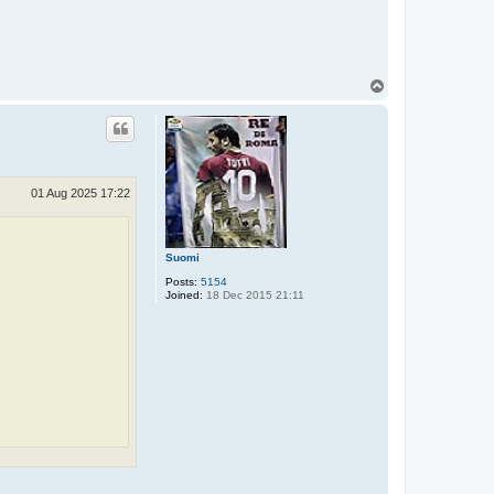
T
o
p
01 Aug 2025 17:22
Suomi
Posts:
5154
Joined:
18 Dec 2015 21:11