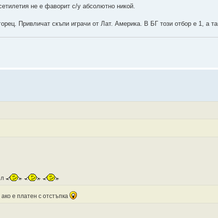
сетилетия не е фаворит с/у абсолютно никой.
орец. Привличат скъпи играчи от Лат. Америка. В БГ този отбор е 1, а та
ил
е ако е платен с отстъпка