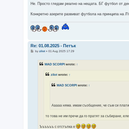
Не. Просто гледам реално на нещата. БГ футбол от де
Конкретно азерите развиват футбола на принципа на Л'г
Re: 01.08.2025 - Петък
P
by
zilot
»
01 Aug 2025 17:29
o
s
t
MAD SCORPI
wrote:
↑
zilot
wrote:
↑
MAD SCORPI
wrote:
↑
Ааааа няма. имам съобщение, че съм си плат
то това не им пречи да го пратят за събиране, ел
Ъъъъъъ с отстъпка е