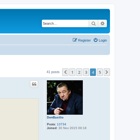
Search
Advanced search
Register
Login
1
2
3
4
5
Previous
Next
41 posts
DonBasilio
Posts:
13734
Joined:
30 Nov 2015 09:18