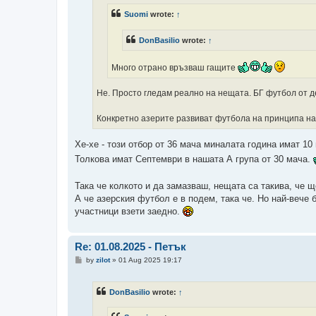
Suomi
wrote:
↑
DonBasilio
wrote:
↑
Много отрано връзваш гащите
Не. Просто гледам реално на нещата. БГ футбол от д
Конкретно азерите развиват футбола на принципа на Л'
Хе-хе - този отбор от 36 мача миналата година имат 10
Толкова имат Септември в нашата А група от 30 мача.
Така че колкото и да замазваш, нещата са такива, че 
А че азерския футбол е в подем, така че. Но най-вече
участници взети заедно.
Re: 01.08.2025 - Петък
P
by
zilot
»
01 Aug 2025 19:17
o
s
t
DonBasilio
wrote:
↑