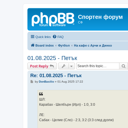
Спортен форум
СФ
Quick links
FAQ
Board index
Футбол
На кафе с Арчи и Динко
01.08.2025 - Петък
S
Post Reply
Re: 01.08.2025 - Петък
P
by
DonBasilio
»
01 Aug 2025 17:22
o
s
t
ШЛ:
Карабах - Шелбърн (Ирл) - 1:0, 3:0
ЛЕ:
Сабах - Целие (Сло) - 2:3, 3:2 (3:3 след дузпи)