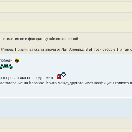
есетилетия не е фаворит с/у абсолютно никой.
горец. Привличат скъпи играчи от Лат. Америка. В БГ този отбор е 1, а там с
 победи.
ще е провал ако не продължите.
 благодарение на Карабах. Които междудругото имат коефициен колкото 