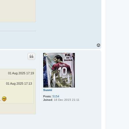
T
o
p
01 Aug 2025 17:19
01 Aug 2025 17:13
Suomi
Posts:
5154
..
Joined:
18 Dec 2015 21:11