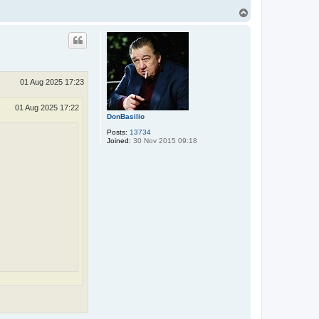
T
o
p
01 Aug 2025 17:23
01 Aug 2025 17:22
DonBasilio
Posts:
13734
Joined:
30 Nov 2015 09:18