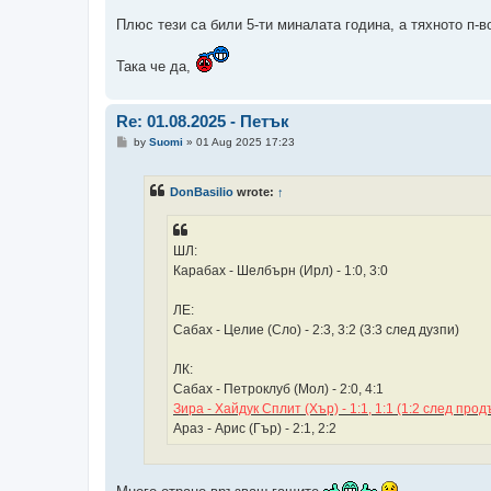
Плюс тези са били 5-ти миналата година, а тяхното п-в
Така че да,
Re: 01.08.2025 - Петък
P
by
Suomi
»
01 Aug 2025 17:23
o
s
t
DonBasilio
wrote:
↑
ШЛ:
Карабах - Шелбърн (Ирл) - 1:0, 3:0
ЛЕ:
Сабах - Целие (Сло) - 2:3, 3:2 (3:3 след дузпи)
ЛК:
Сабах - Петроклуб (Мол) - 2:0, 4:1
Зира - Хайдук Сплит (Хър) - 1:1, 1:1 (1:2 след пр
Араз - Арис (Гър) - 2:1, 2:2