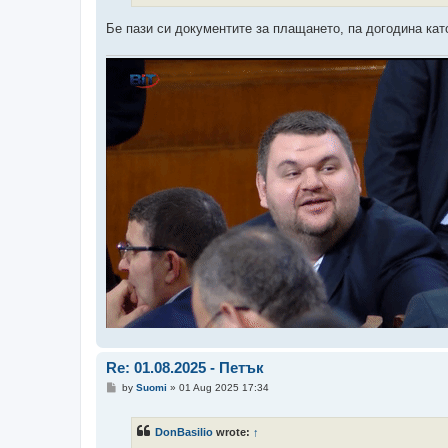
Бе пази си документите за плащането, па догодина ка
Re: 01.08.2025 - Петък
P
by
Suomi
»
01 Aug 2025 17:34
o
s
t
DonBasilio
wrote:
↑