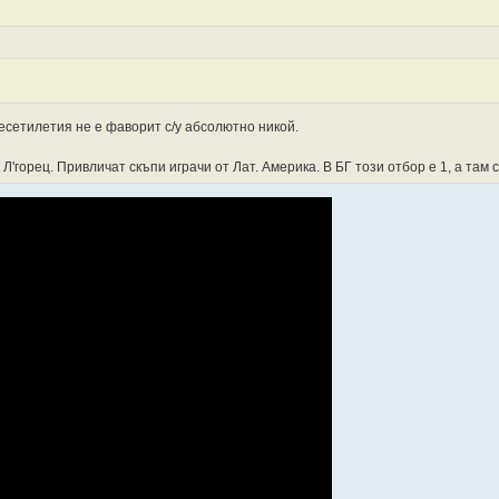
есетилетия не е фаворит с/у абсолютно никой.
горец. Привличат скъпи играчи от Лат. Америка. В БГ този отбор е 1, а там с