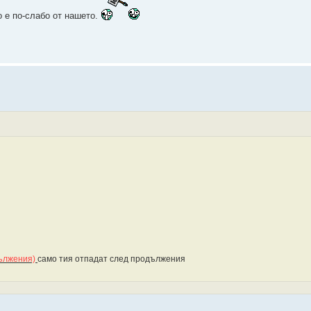
о е по-слабо от нашето.
одължения)
само тия отпадат след продължения