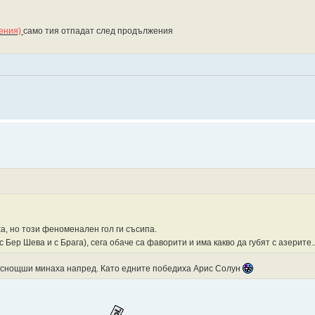
жения)
само тия отпадат след продължения
а, но този феноменален гол ги съсипа.
Бер Шева и с Брага), сега обаче са фаворити и има какво да губят с азерите.
и снощши минаха напред. Като едните победиха Арис Солун