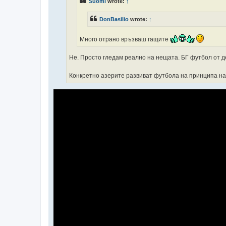
Suomi
wrote:
↑
DonBasilio
wrote:
↑
Много отрано връзваш гащите
Не. Просто гледам реално на нещата. БГ футбол от д
Конкретно азерите развиват футбола на принципа на Л'