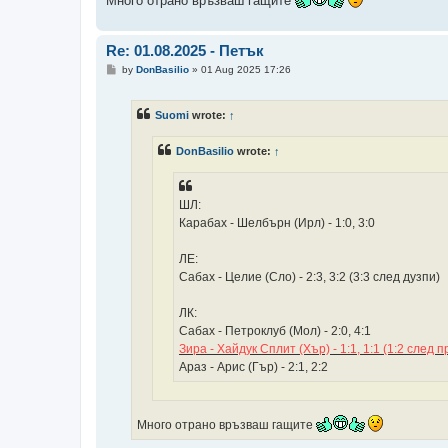
Много отрано връзваш гащите
Re: 01.08.2025 - Петък
P
by
DonBasilio
»
01 Aug 2025 17:26
o
s
t
Suomi
wrote:
↑
DonBasilio
wrote:
↑
ШЛ:
Карабах - Шелбърн (Ирл) - 1:0, 3:0
ЛЕ:
Сабах - Целие (Сло) - 2:3, 3:2 (3:3 след дузпи)
ЛК:
Сабах - Петроклуб (Мол) - 2:0, 4:1
Зира - Хайдук Сплит (Хър) - 1:1, 1:1 (1:2 след
Араз - Арис (Гър) - 2:1, 2:2
Много отрано връзваш гащите